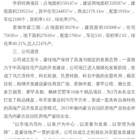
学府经典项目：占地面积150147㎡，建设用地面积328587㎡，建
筑面积239523㎡，其中住宅244837㎡，商业2178.14㎡，配套1910㎡，
车位2188个，容积率1.63，绿化率37%。
君御华庭三期：占地面积38378㎡，建筑面积105008㎡，住宅
75630㎡，地下面积27618㎡，配套1760㎡，车位510，容积率2.02，绿
化率40.21%,总人口476户。
三、公司愿景
公司成立至今，蒙佳地产保持了高速与稳定的发展态势，一直致
力于中高端住宅产品的开发建设，公司现已进入规模化发展阶段，形
成了乌兰浩特市、科右前旗、扎赉特旗、科右中旗的全盟布局，截至
目前，相继开发建设蒙佳商居广场、君御华庭、赛罕公馆、雅仕居、
多兰丽景、赛罕名都、枫林艺墅等10余个精品项目，为3万余名业主
打造了精品楼盘，年开发量达到70万平方米，形成一套具有自身特色
的高端产品开发及运营模式。2015年被内蒙古自治区房地产业协会评
选为内蒙古自治区房地产诚信企业。
“以市场为导向，以客户为中心，以质量为发展，以管理为保
障”，是蒙佳地产一贯的追求。公司自成立之初就在兴安盟改造建设