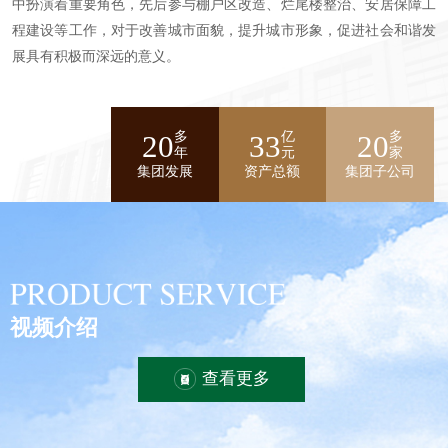
中扮演着重要角色，先后参与棚户区改造、烂尾楼整治、安居保障工
程建设等工作，对于改善城市面貌，提升城市形象，促进社会和谐发
展具有积极而深远的意义。
多
亿
多
20
33
20
年
元
家
集团发展
资产总额
集团子公司
视频介绍
查看更多