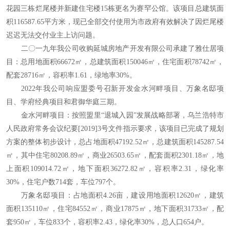
花园三栋烂尾楼并新建住宅楼15栋更名为赛罕公馆。该项目总建筑面
积116587.65平方米，现已全部交付使用为市政府有效解决了因烂尾楼
迟迟无法交付业主上访问题。
二〇一九年我公司收购延城房地产开发有限公司承建了雅仕居项
目：总用地面积66672㎡，总建筑面积150046㎡，住宅面积78742㎡，
配套28716㎡，容积率1.61，绿地率30%。
2022年我公司响应盟委号召新开发金水河畔项目、万象名邸项
目、学府经典项目和君御华庭三期。
金水河畔项目：按照盟里“退城入园”发展战略部署，乌兰浩特市
人民政府常务会议纪要[2019]3号文件指示要求，该项目已完成了规划
方案的整体初步设计，总占地面积47192.52㎡，总建筑面积145287.54
㎡，其中住宅80208.89㎡，商业26503.65㎡，配套面积2301.18㎡，地
上面积109014.72㎡，地下面积36272.82㎡，容积率2.31，绿化率
30%，住宅户数714套，车位797个。
万象名邸项目：占地面积4.26亩，建设用地面积12620㎡，建筑
面积135110㎡，住宅84552㎡，商业17875㎡，地下面积31733㎡，配
套950㎡，车位833个，容积率2.43，绿化率30%，总人口654户。