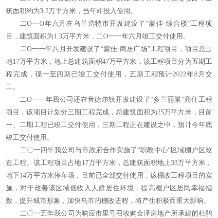
筑面积约为3.2万平方米，当年即投入使用。
二O一O年六月在乌兰浩特市开发建设了“蒙佳·综合楼”工程项
目，建筑面积为1.3万平方米，二O一一年六月竣工交付使用。
二O一一年八月开发建设了“蒙佳·商居广场”工程项目，项目总占
地17万平方米，地上总建筑面积47万平方米，该工程项目分为五期工
程完成，现一至四期已竣工交付使用，五期工程预计2022年8月交
工。
二O一一年我公司还在音德尔镇开发建设了“多兰丽景”商住工程
项目，该项目计划分三期工程完成，总建筑面积为25万平方米，目前
一、二期工程已竣工交付使用，三期工程正在建设之中，预计今年底
竣工交付使用。
二〇一四年我公司与市政府合作实施了“职教中心”区域棚户区改
造工程。该工程项目占地17万平方米，总建筑面积地上33万平方米，
地下14万平方米停车场，目前已全部交付使用，该棚改工程项目的实
施，对于改善该区域低收入人群居住环境，提高棚户区居民幸福指
数，提升城市形象，加快乌市的棚改进程，将产生积极而重大影响。
二〇一五年我公司为响应市里号召收购金泽房地产所承建的杜鹃