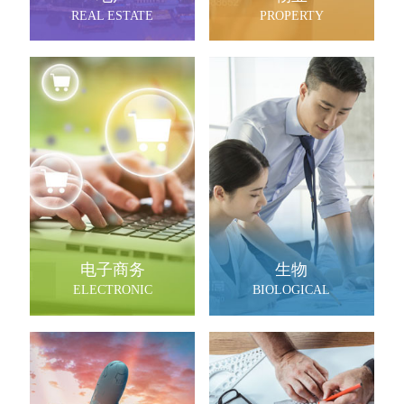
REAL ESTATE
PROPERTY
电子商务
生物
ELECTRONIC
BIOLOGICAL